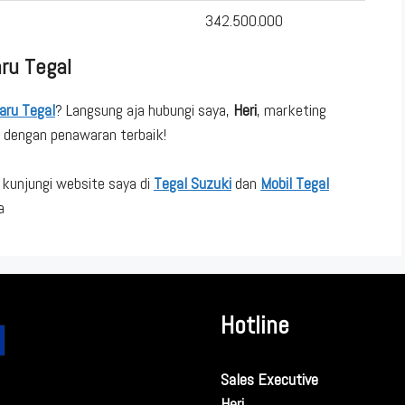
342.500.000
ru Tegal
aru Tegal
? Langsung aja hubungi saya,
Heri
, marketing
n dengan penawaran terbaik!
 kunjungi website saya di
Tegal Suzuki
dan
Mobil Tegal
a
Hotline
Sales Executive
Heri