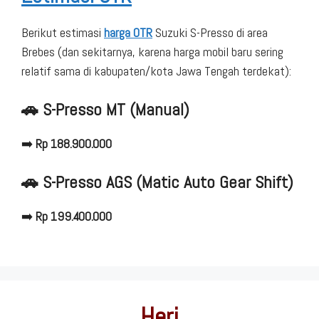
Berikut estimasi
harga OTR
Suzuki S-Presso di area
Brebes (dan sekitarnya, karena harga mobil baru sering
relatif sama di kabupaten/kota Jawa Tengah terdekat):
🚗
S-Presso MT (Manual)
➡️
Rp 188.900.000
🚗
S-Presso AGS (Matic Auto Gear Shift)
➡️
Rp 199.400.000
Heri