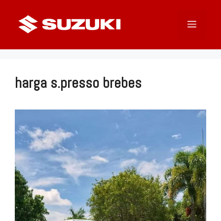
Langsung
ke
Menu
isi
harga s.presso brebes