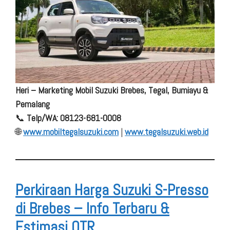
Heri – Marketing Mobil Suzuki Brebes, Tegal, Bumiayu &
Pemalang
📞
Telp/WA: 08123-681-0008
🌐
www.mobiltegalsuzuki.com
|
www.tegalsuzuki.web.id
Perkiraan Harga Suzuki S-Presso
di Brebes – Info Terbaru &
Estimasi OTR