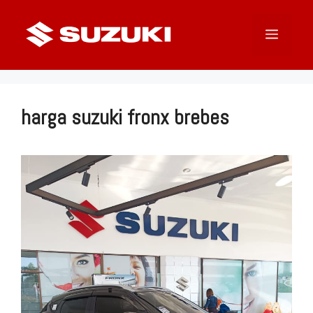
Langsung
ke
Menu
isi
harga suzuki fronx brebes