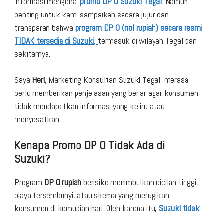
informasi mengenai
promo DP 0 Suzuki Tegal
.
Namun
penting untuk kami sampaikan secara jujur dan
transparan bahwa
program DP 0 (nol rupiah) secara resmi
TIDAK tersedia di Suzuki
,
termasuk di wilayah Tegal dan
sekitarnya.
Saya
Heri
, Marketing Konsultan Suzuki Tegal, merasa
perlu memberikan penjelasan yang benar agar konsumen
tidak mendapatkan informasi yang keliru atau
menyesatkan.
Kenapa Promo DP 0 Tidak Ada di
Suzuki?
Program
DP 0 rupiah
berisiko menimbulkan cicilan tinggi,
biaya tersembunyi, atau skema yang merugikan
konsumen di kemudian hari. Oleh karena itu,
Suzuki tidak