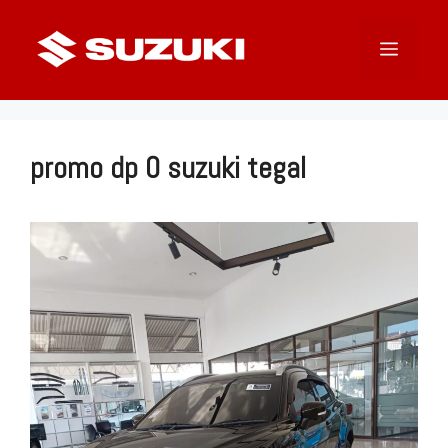
Langsung
ke
Menu
isi
promo dp 0 suzuki tegal