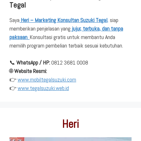
Tegal
Saya
Heri – Marketing Konsultan Suzuki Tegal
,
siap
memberikan penjelasan yang
jujur, terbuka, dan tanpa
paksaan
.
Konsultasi gratis untuk membantu Anda
memilih program pembelian terbaik sesuai kebutuhan.
📞
WhatsApp / HP:
0812 3681 0008
🌐
Website Resmi:
👉
www.mobiltegalsuzuki.com
👉
www.tegalsuzuki.web.id
Heri