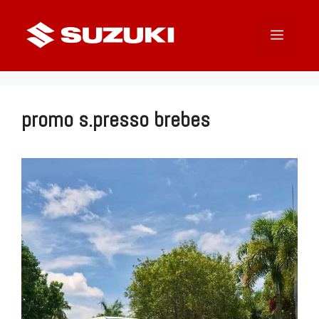
Langsung
ke
Menu
isi
promo s.presso brebes