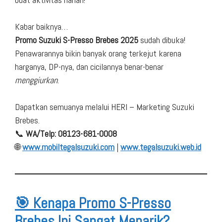
Kabar baiknya…
Promo Suzuki S-Presso Brebes 2025
sudah dibuka!
Penawarannya bikin banyak orang terkejut karena
harganya, DP-nya, dan cicilannya benar-benar
menggiurkan
.
Dapatkan semuanya melalui HERI – Marketing Suzuki
Brebes.
📞
WA/Telp: 08123-681-0008
🌐
www.mobiltegalsuzuki.com
|
www.tegalsuzuki.web.id
🎯
Kenapa Promo S-Presso
Brebes Ini Sangat Menarik?