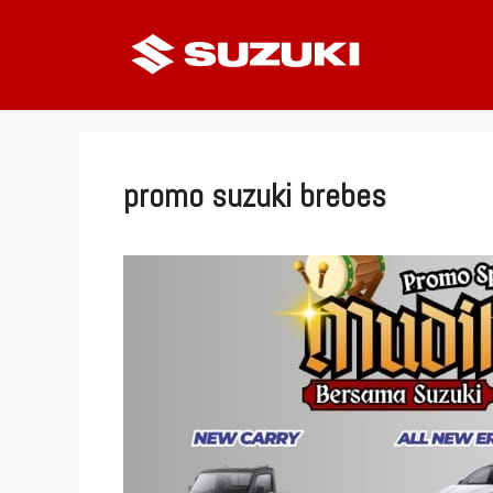
Langsung
ke
isi
promo suzuki brebes