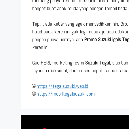
memang punya tempat tersendiri di hati banyak or
banget buat anak muda yang pengen tampil beda d
Tapi… ada kabar yang agak menyedihkan nih, Bro.
hatchback keren ini gak lagi masuk jalur produksi
pengen punya unitnya, ada
Promo Suzuki Ignis Teg
keren ini.
Gue HERI, marketing resmi
Suzuki Tegal
, siap ban
layanan maksimal, dan proses cepat tanpa drama
🌐
https://tegalsuzuki.web.id
🌐
https://mobiltegalsuzuki.com