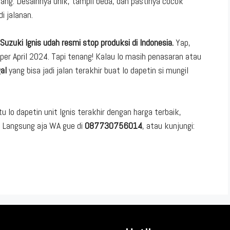
ang. Desainnya unik, tampil beda, dan pastinya cocok
i jalanan.
Suzuki Ignis udah resmi stop produksi di Indonesia.
Yap,
 per April 2024. Tapi tenang! Kalau lo masih penasaran atau
al
yang bisa jadi jalan terakhir buat lo dapetin si mungil
tu lo dapetin unit Ignis terakhir dengan harga terbaik,
. Langsung aja WA gue di
087730756014
, atau kunjungi: