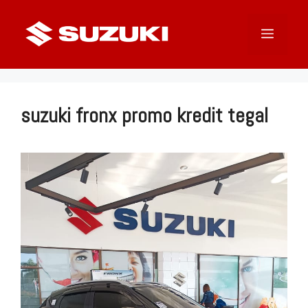
Langsung
ke
Menu
isi
suzuki fronx promo kredit tegal