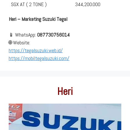
SGX AT ( 2 TONE )
344,200.000
Heri – Marketing Suzuki Tegal
📱 WhatsApp:
087730756014
🌐 Website:
https://tegalsuzuki.web.id/
https://mobiltegalsuzuki.com/
Heri