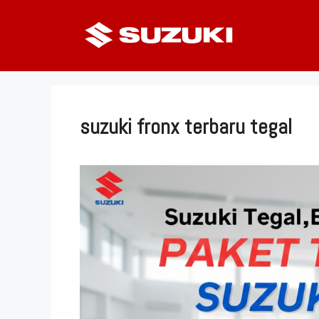
Langsung
ke
isi
suzuki fronx terbaru tegal