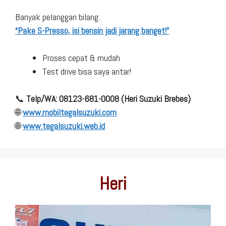
Banyak pelanggan bilang:
“Pake S-Presso, isi bensin jadi jarang banget!”
Proses cepat & mudah
Test drive bisa saya antar!
📞
Telp/WA: 08123-681-0008 (Heri Suzuki Brebes)
🌐
www.mobiltegalsuzuki.com
🌐
www.tegalsuzuki.web.id
Heri