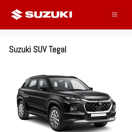
Langsung
ke
Menu
isi
Suzuki SUV Tegal