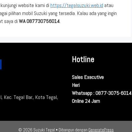
kunjungi website kami di
https://tegalsuzuki.web.id
atau
gai pilihan mobil Suzuki yang tersedia. Kalau ada yang ingin
at saya di
WA 087730756014
.
Hotline
Sales Executive
Heri
Whatsapp : 0877-3075-6014
, Kec. Tegal Bar., Kota Tegal,
Online 24 Jam
© 2026 Suzuki Tegal
• Dibangun dengan
GeneratePress